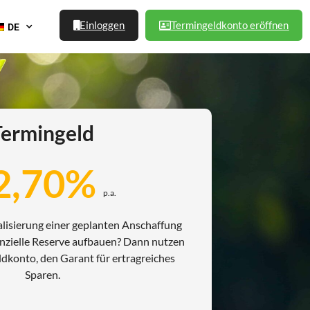
Einloggen
Termingeldkonto eröffnen
DE
Termingeld
2,70%
p.a.
ealisierung einer geplanten Anschaffung
anzielle Reserve aufbauen? Dann nutzen
ldkonto, den Garant für ertragreiches
Sparen.