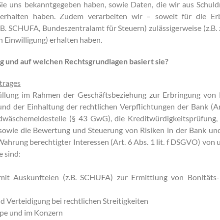
ie uns bekanntgegeben haben, sowie Daten, die wir aus Schuld
 erhalten haben. Zudem verarbeiten wir – soweit für die Erb
B. SCHUFA, Bundeszentralamt für Steuern) zulässigerweise (z.B.
n Einwilligung) erhalten haben.
g und auf welchen Rechtsgrundlagen basiert sie?
trages
füllung im Rahmen der Geschäftsbeziehung zur Erbringung von 
nd der Einhaltung der rechtlichen Verpflichtungen der Bank (Ar
wäschemeldestelle (§ 43 GwG), die Kreditwürdigkeitsprüfung, di
n sowie die Bewertung und Steuerung von Risiken in der Bank u
Wahrung berechtigter Interessen (Art. 6 Abs. 1 lit. f DSGVO) von 
 sind:
it Auskunfteien (z.B. SCHUFA) zur Ermittlung von Bonitäts- 
Verteidigung bei rechtlichen Streitigkeiten
ppe und im Konzern