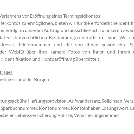
erfahrens vor Eröffnung eines Termingeldkontos
erkontos zu ermöglichen, bieten wir für die erforderliche Identif
ns erfolgt in unserem Auftrag und ausschließlich zu unseren Z
atenschutzrechtlichen Bestimmungen verpflichtet sind. Wir s
ladresse, Telefonnummer und die von Ihnen gewünschte S
er der WebID über Ihre Kamera Fotos von Ihnen und Ihrem A
r Identifikation und Kontoeröffnung übermittelt.
trages
tnehmers und der Bürgen
itungsgebühr, Haftungsprovision, Aufwandersatz, Sollzinsen, Ver
r, Sparbuchnummer, Kontonummer, Kontoinhaber, Losungswort, Le
steller, Lebensversicherung Polizze, Versicherungsnehmer