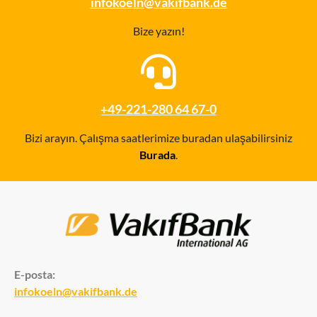
infokoeln@vakifbank.de
Bize yazın!
+49-221-280 64 67-0
Bizi arayın. Çalışma saatlerimize buradan ulaşabilirsiniz
Burada
.
E-posta:
infokoeln@vakifbank.de