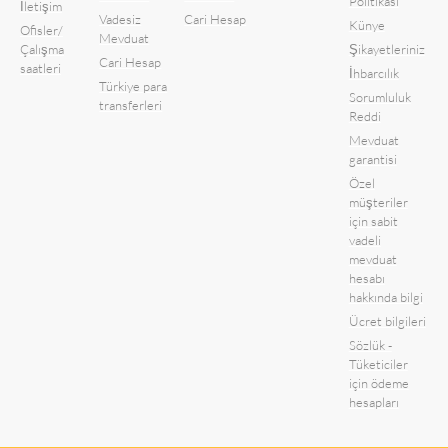
Politikası
İletişim
Vadesiz
Cari Hesap
Künye
Ofisler/
Mevduat
Çalışma
Şikayetleriniz
Cari Hesap
saatleri
İhbarcılık
Türkiye para
Sorumluluk
transferleri
Reddi
Mevduat
garantisi
Özel
müşteriler
için sabit
vadeli
mevduat
hesabı
hakkında bilgi
Ücret bilgileri
Sözlük -
Tüketiciler
için ödeme
hesapları