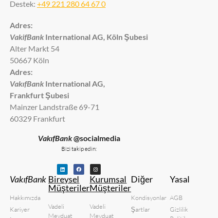
Destek:
+49 221 280 64 67 0
Adres:
VakifBank
International AG, Köln Şubesi
Alter Markt 54
50667 Köln
Adres:
VakıfBank
International AG,
Frankfurt Şubesi
Mainzer Landstraße 69-71
60329 Frankfurt
VakıfBank
@socialmedia
Bizi takip edin:
VakıfBank
Bireysel
Kurumsal
Diğer
Yasal
Müşteriler
Müşteriler
Hakkımızda
Kondisyonlar
AGB
Vadeli
Vadeli
Kariyer
Şartlar
Gizlilik
Mevduat
Mevduat