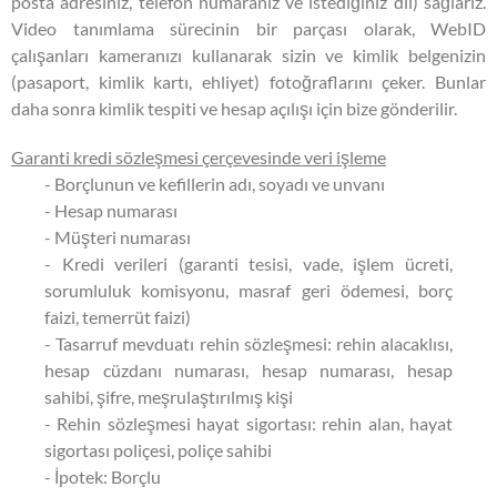
posta adresiniz, telefon numaranız ve istediğiniz dil) sağlarız.
Video tanımlama sürecinin bir parçası olarak, WebID
çalışanları kameranızı kullanarak sizin ve kimlik belgenizin
(pasaport, kimlik kartı, ehliyet) fotoğraflarını çeker. Bunlar
daha sonra kimlik tespiti ve hesap açılışı için bize gönderilir.
Garanti kredi sözleşmesi çerçevesinde veri işleme
- Borçlunun ve kefillerin adı, soyadı ve unvanı
- Hesap numarası
- Müşteri numarası
- Kredi verileri (garanti tesisi, vade, işlem ücreti,
sorumluluk komisyonu, masraf geri ödemesi, borç
faizi, temerrüt faizi)
- Tasarruf mevduatı rehin sözleşmesi: rehin alacaklısı,
hesap cüzdanı numarası, hesap numarası, hesap
sahibi, şifre, meşrulaştırılmış kişi
- Rehin sözleşmesi hayat sigortası: rehin alan, hayat
sigortası poliçesi, poliçe sahibi
- İpotek: Borçlu