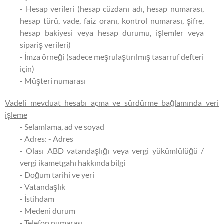
- Hesap verileri (hesap cüzdanı adı, hesap numarası,
hesap türü, vade, faiz oranı, kontrol numarası, şifre,
hesap bakiyesi veya hesap durumu, işlemler veya
sipariş verileri)
- İmza örneği (sadece meşrulaştırılmış tasarruf defteri
için)
- Müşteri numarası
Vadeli mevduat hesabı açma ve sürdürme bağlamında veri
işleme
- Selamlama, ad ve soyad
- Adres: - Adres
- Olası ABD vatandaşlığı veya vergi yükümlülüğü /
vergi ikametgahı hakkında bilgi
- Doğum tarihi ve yeri
- Vatandaşlık
- İstihdam
- Medeni durum
- Telefon numarası