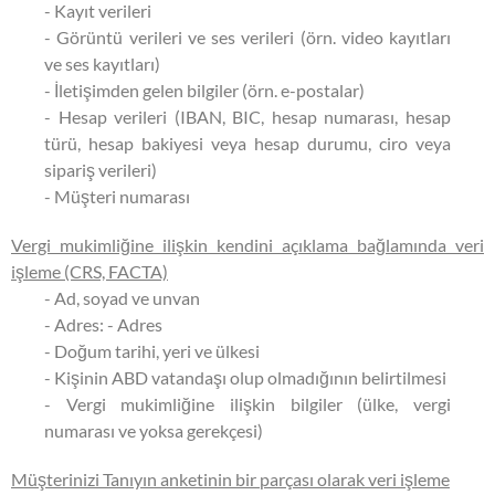
- Kayıt verileri
- Görüntü verileri ve ses verileri (örn. video kayıtları
ve ses kayıtları)
- İletişimden gelen bilgiler (örn. e-postalar)
- Hesap verileri (IBAN, BIC, hesap numarası, hesap
türü, hesap bakiyesi veya hesap durumu, ciro veya
sipariş verileri)
- Müşteri numarası
Vergi mukimliğine ilişkin kendini açıklama bağlamında veri
işleme (CRS, FACTA)
- Ad, soyad ve unvan
- Adres: - Adres
- Doğum tarihi, yeri ve ülkesi
- Kişinin ABD vatandaşı olup olmadığının belirtilmesi
- Vergi mukimliğine ilişkin bilgiler (ülke, vergi
numarası ve yoksa gerekçesi)
Müşterinizi Tanıyın anketinin bir parçası olarak veri işleme