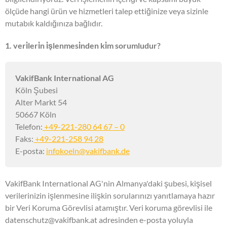
ölçüde hangi ürün ve hizmetleri talep ettiğinize veya sizinle
mutabık kaldığınıza bağlıdır.
1. veri̇leri̇n i̇şlenmesi̇nden ki̇m sorumludur?
VakifBank International AG
Köln Şubesi
Alter Markt 54
50667 Köln
Telefon:
+49-221-280 64 67 – 0
Faks:
+49-221-258 94 28
E-posta:
infokoeln@vakifbank.de
VakifBank International AG'nin Almanya'daki şubesi, kişisel
verilerinizin işlenmesine ilişkin sorularınızı yanıtlamaya hazır
bir Veri Koruma Görevlisi atamıştır. Veri koruma görevlisi ile
datenschutz@vakifbank.at adresinden e-posta yoluyla