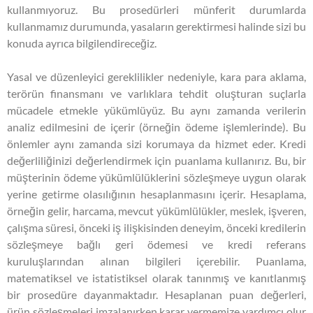
kullanmıyoruz. Bu prosedürleri münferit durumlarda
kullanmamız durumunda, yasaların gerektirmesi halinde sizi bu
konuda ayrıca bilgilendireceğiz.
Yasal ve düzenleyici gereklilikler nedeniyle, kara para aklama,
terörün finansmanı ve varlıklara tehdit oluşturan suçlarla
mücadele etmekle yükümlüyüz. Bu aynı zamanda verilerin
analiz edilmesini de içerir (örneğin ödeme işlemlerinde). Bu
önlemler aynı zamanda sizi korumaya da hizmet eder. Kredi
değerliliğinizi değerlendirmek için puanlama kullanırız. Bu, bir
müşterinin ödeme yükümlülüklerini sözleşmeye uygun olarak
yerine getirme olasılığının hesaplanmasını içerir. Hesaplama,
örneğin gelir, harcama, mevcut yükümlülükler, meslek, işveren,
çalışma süresi, önceki iş ilişkisinden deneyim, önceki kredilerin
sözleşmeye bağlı geri ödemesi ve kredi referans
kuruluşlarından alınan bilgileri içerebilir. Puanlama,
matematiksel ve istatistiksel olarak tanınmış ve kanıtlanmış
bir prosedüre dayanmaktadır. Hesaplanan puan değerleri,
ürün sözleşmeleri imzalanırken karar vermemize yardımcı olur