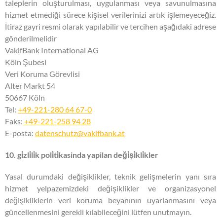
taleplerin oluşturulması, uygulanması veya savunulmasına
hizmet etmediği sürece kişisel verilerinizi artık işlemeyeceğiz.
İtiraz gayri resmi olarak yapılabilir ve tercihen aşağıdaki adrese
gönderilmelidir
VakifBank International AG
Köln Şubesi
Veri Koruma Görevlisi
Alter Markt 54
50667 Köln
Tel:
+49-221-280 64 67-0
Faks:
+49-221-258 94 28
E-posta:
datenschutz@vakifbank.at
10. gi̇zli̇li̇k poli̇ti̇kasinda yapilan deği̇şi̇kli̇kler
Yasal durumdaki değişiklikler, teknik gelişmelerin yanı sıra
hizmet yelpazemizdeki değişiklikler ve organizasyonel
değişikliklerin veri koruma beyanının uyarlanmasını veya
güncellenmesini gerekli kılabileceğini lütfen unutmayın.