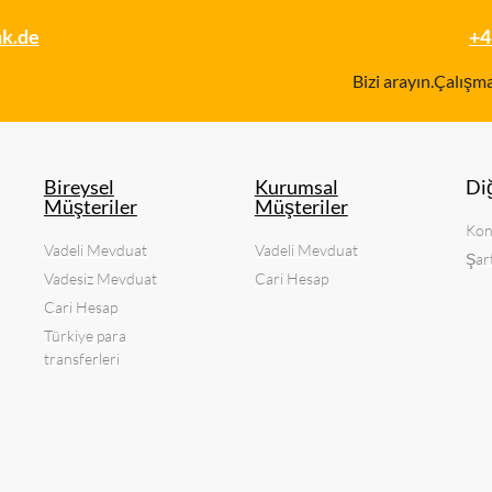
nk.de
+4
Bizi arayın.Çalışm
Bireysel
Kurumsal
Di
Müşteriler
Müşteriler
Kon
Vadeli Mevduat
Vadeli Mevduat
Şar
Vadesiz Mevduat
Cari Hesap
Cari Hesap
Türkiye para
transferleri