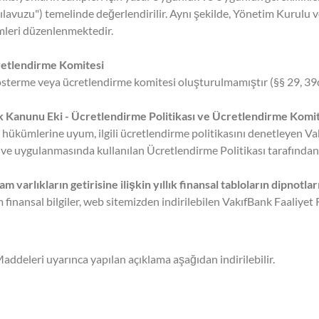
avuzu") temelinde değerlendirilir. Aynı şekilde, Yönetim Kurulu ve
imleri düzenlenmektedir.
etlendirme Komitesi
österme veya ücretlendirme komitesi oluşturulmamıştır (§§ 29, 3
k Kanunu Eki - Ücretlendirme Politikası ve Ücretlendirme Komite
hükümlerine uyum, ilgili ücretlendirme politikasını denetleyen V
e uygulanmasında kullanılan Ücretlendirme Politikası tarafından 
 varlıkların getirisine ilişkin yıllık finansal tabloların dipnotla
finansal bilgiler, web sitemizden indirilebilen VakıfBank Faaliyet
deleri uyarınca yapılan açıklama aşağıdan indirilebilir.