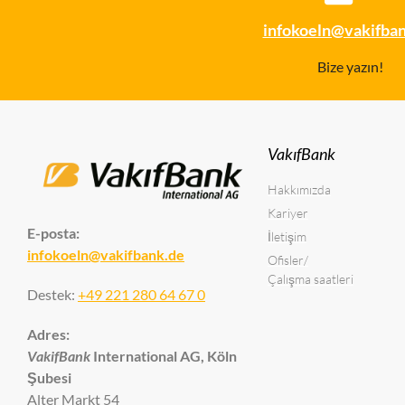
infokoeln@vakifba
Bize yazın!
VakıfBank
Hakkımızda
Kariyer
E-posta:
İletişim
infokoeln@vakifbank.de
Ofisler/
Çalışma saatleri
Destek:
+49 221 280 64 67 0
Adres:
VakifBank
International AG, Köln
Şubesi
Alter Markt 54