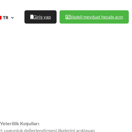
Giriş yap
Vadeli mevduat hesabı açın
TR
Yeterlilik Koşulları
ri, uygunluk değerlendirmesi ilkelerini açıklayan