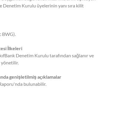
 Denetim Kurulu üyelerinin yanı sıra kilit
9c BWG).
si İlkeleri
akıfBank Denetim Kurulu tarafından sağlanır ve
yönetilir.
rında genişletilmiş açıklamalar
 Raporu'nda bulunabilir.