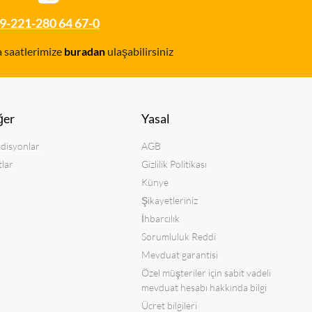
9-221-280 64 67-0
a saatlerimize
buradan
ulaşabilirsiniz
ğer
Yasal
disyonlar
AGB
tlar
Gizlilik Politikası
Künye
Şikayetleriniz
İhbarcılık
Sorumluluk Reddi
Mevduat garantisi
Özel müşteriler için sabit vadeli
mevduat hesabı hakkında bilgi
Ücret bilgileri