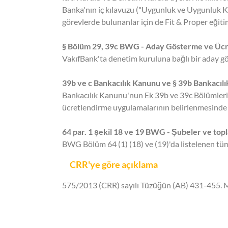
Banka'nın iç kılavuzu ("Uygunluk ve Uygunluk Kıl
görevlerde bulunanlar için de Fit & Proper eğit
§ Bölüm 29, 39c BWG - Aday Gösterme ve Ücr
VakıfBank'ta denetim kuruluna bağlı bir aday g
39b ve c Bankacılık Kanunu ve § 39b Bankacılı
Bankacılık Kanunu'nun Ek 39b ve 39c Bölümleri 
ücretlendirme uygulamalarının belirlenmesinde v
64 par. 1 şekil 18 ve 19 BWG - Şubeler ve toplam
BWG Bölüm 64 (1) (18) ve (19)'da listelenen tüm 
CRR'ye göre açıklama
575/2013 (CRR) sayılı Tüzüğün (AB) 431-455. Mad