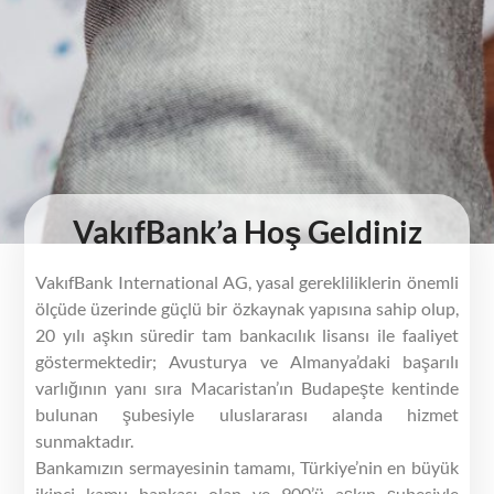
VakıfBank’a Hoş Geldiniz
VakıfBank International AG, yasal gerekliliklerin önemli
ölçüde üzerinde güçlü bir özkaynak yapısına sahip olup,
20 yılı aşkın süredir tam bankacılık lisansı ile faaliyet
göstermektedir; Avusturya ve Almanya’daki başarılı
varlığının yanı sıra Macaristan’ın Budapeşte kentinde
bulunan şubesiyle uluslararası alanda hizmet
sunmaktadır.
Bankamızın sermayesinin tamamı, Türkiye’nin en büyük
ikinci kamu bankası olan ve 900’ü aşkın şubesiyle