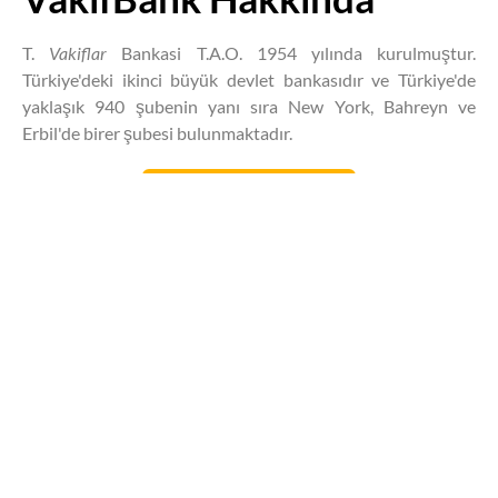
T.
Vakiflar
Bankasi T.A.O. 1954 yılında kurulmuştur.
Türkiye'deki ikinci büyük devlet bankasıdır ve Türkiye'de
yaklaşık 940 şubenin yanı sıra New York, Bahreyn ve
Erbil'de birer şubesi bulunmaktadır.
Daha fazla bilgi edinin
Size nasıl yardımcı
olabiliriz?